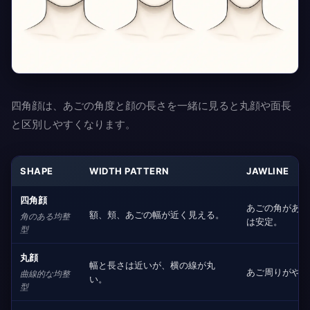
四角顔は、あごの角度と顔の長さを一緒に見ると丸顔や面長
と区別しやすくなります。
SHAPE
WIDTH PATTERN
JAWLINE
四角顔
あごの角があり
額、頬、あごの幅が近く見える。
角のある均整
は安定。
型
丸顔
幅と長さは近いが、横の線が丸
あご周りがやわ
曲線的な均整
い。
型