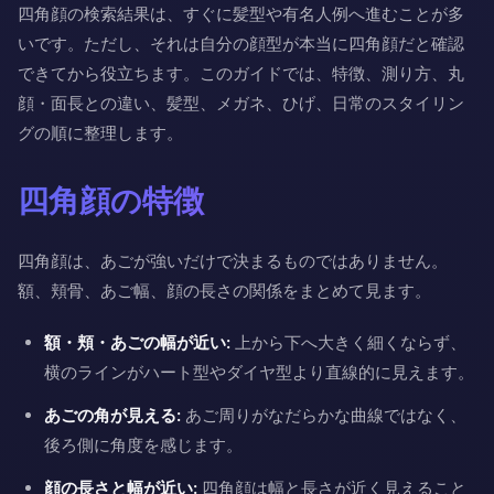
四角顔の検索結果は、すぐに髪型や有名人例へ進むことが多
いです。ただし、それは自分の顔型が本当に四角顔だと確認
できてから役立ちます。このガイドでは、特徴、測り方、丸
顔・面長との違い、髪型、メガネ、ひげ、日常のスタイリン
グの順に整理します。
四角顔の特徴
四角顔は、あごが強いだけで決まるものではありません。
額、頬骨、あご幅、顔の長さの関係をまとめて見ます。
額・頬・あごの幅が近い:
上から下へ大きく細くならず、
横のラインがハート型やダイヤ型より直線的に見えます。
あごの角が見える:
あご周りがなだらかな曲線ではなく、
後ろ側に角度を感じます。
顔の長さと幅が近い:
四角顔は幅と長さが近く見えること