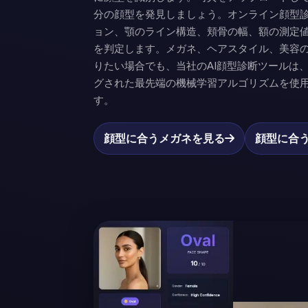
分の顔型を発見しましょう。オンライン顔型
ョン、顎のライン構造、頬骨の幅、額の測定
を判定します。メガネ、ヘアスタイル、美容
りたい場合でも、当社のAI顔型診断ツールは
グされた最先端の機械学習アルゴリズムを使
す。
顔型に合うメガネを見る
顔型に合