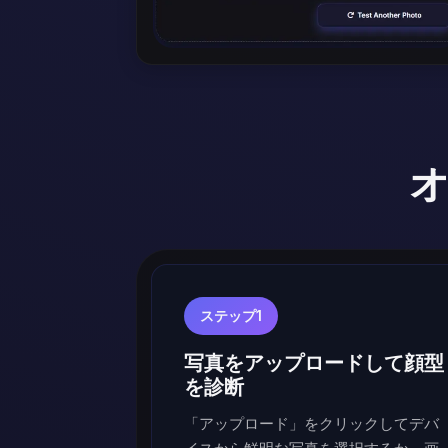
ステップ1
写真をアップロードして顔型
を診断
「アップロード」をクリックしてデバ