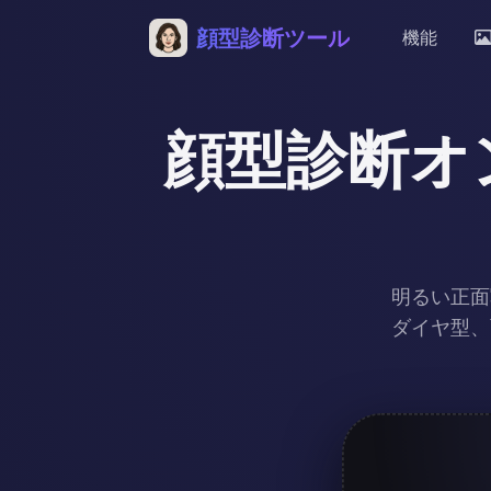
顔型診断ツール
機能
顔型診断オ
明るい正面
ダイヤ型、