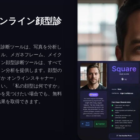
オンライン顔型診
型診断ツールは、写真を分析し
イル、メガネフレーム、メイク
イン顔型診断ツールは、すべて
ョン分析を提供します。顔型の
か オンラインスキャナー」
さい。「私の顔型は何ですか」
ルを見つけたい場合でも、無料
結果を取得できます。