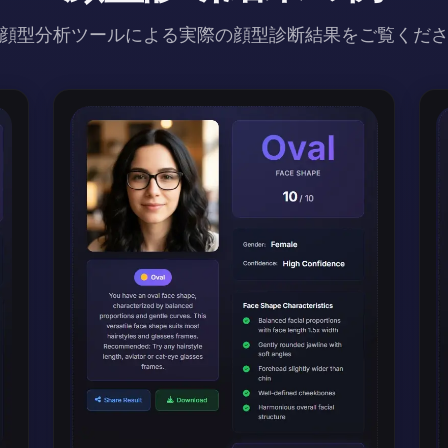
I顔型分析ツールによる実際の顔型診断結果をご覧くだ