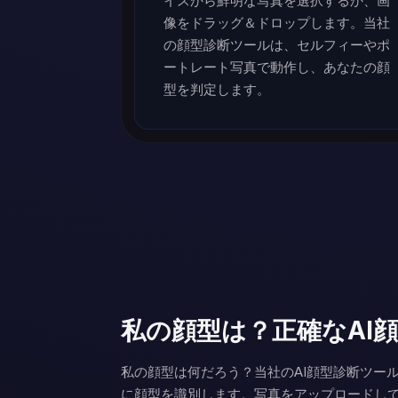
イスから鮮明な写真を選択するか、画
像をドラッグ＆ドロップします。当社
の顔型診断ツールは、セルフィーやポ
ートレート写真で動作し、あなたの顔
型を判定します。
私の顔型は？正確なAI
私の顔型は何だろう？当社のAI顔型診断ツー
に顔型を識別します。写真をアップロードし