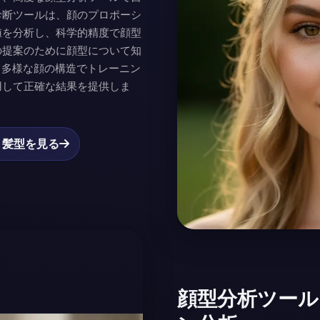
診断ツールは、顔のプロポーシ
値を分析し、科学的精度で顔型
の提案のために顔型について知
、多様な顔の構造でトレーニン
用して正確な結果を提供しま
う髪型を見る
顔型分析ツール