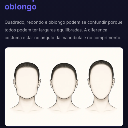
oblongo
Quadrado, redondo e oblongo podem se confundir porque
todos podem ter larguras equilibradas. A diferenca
costuma estar no angulo da mandibula e no comprimento.