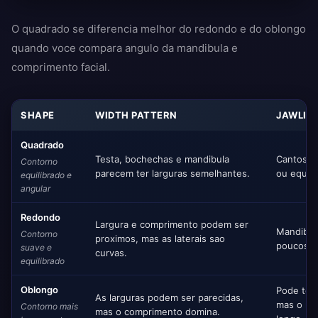
O quadrado se diferencia melhor do redondo e do oblongo
quando voce compara angulo da mandibula e
comprimento facial.
SHAPE
WIDTH PATTERN
JAWLIN
Quadrado
Testa, bochechas e mandibula
Cantos d
Contorno
parecem ter larguras semelhantes.
ou equili
equilibrado e
angular
Redondo
Largura e comprimento podem ser
Mandibul
Contorno
proximos, mas as laterais sao
poucos ca
suave e
curvas.
equilibrado
Oblongo
Pode ter
As larguras podem ser parecidas,
mas o ro
Contorno mais
mas o comprimento domina.