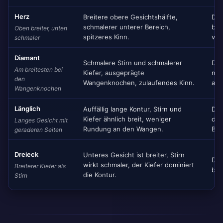
Herz
Breitere obere Gesichtshälfte,
Die
schmalerer unterer Bereich,
bre
Oben breiter, unten
spitzeres Kinn.
ver
schmaler
Diamant
Schmalere Stirn und schmalerer
Die
Am breitesten bei
Kiefer, ausgeprägte
mes
den
Wangenknochen, zulaufendes Kinn.
am 
Wangenknochen
Länglich
Auffällig lange Kontur, Stirn und
Die
Kiefer ähnlich breit, weniger
deu
Langes Gesicht mit
Rundung an den Wangen.
Bre
geraderen Seiten
Dreieck
Unteres Gesicht ist breiter, Stirn
Die
wirkt schmaler, der Kiefer dominiert
Breiterer Kiefer als
bre
die Kontur.
Stirn