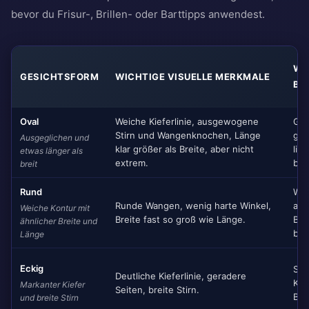
bevor du Frisur-, Brillen- oder Barttipps anwendest.
WA
GESICHTSFORM
WICHTIGE VISUELLE MERKMALE
BR
Oval
Weiche Kieferlinie, ausgewogene
Ges
Stirn und Wangenknochen, Länge
grö
Ausgeglichen und
klar größer als Breite, aber nicht
lie
etwas länger als
extrem.
bei
breit
Rund
Wan
Runde Wangen, wenig harte Winkel,
am 
Weiche Kontur mit
Breite fast so groß wie Länge.
Bre
ähnlicher Breite und
bei
Länge
Eckig
Sti
Deutliche Kieferlinie, geradere
Kie
Markanter Kiefer
Seiten, breite Stirn.
Bre
und breite Stirn