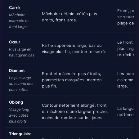
Carré
Front, pom
Mâchoire définie, côtés plus
Mâchoire
se situent
droits, front large.
marquée et
plage de la
front large
Cœur
Le front e
Partie supérieure large, bas du
plus large 
Plus large en
visage plus fin, menton resserré.
rétrécit ne
haut qu'en bas
Diamant
Front et mâchoire plus étroits,
Les pomme
Le plus large
pommettes marquées, menton
clairement 
au niveau des
plus fin.
large.
pommettes
Oblong
Contour nettement allongé, front
La longueu
Visage long
et mâchoire d'une largeur proche,
nettement l
avec côtés
moins de rondeur sur les joues.
plus droits
Triangulaire