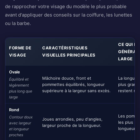
de rapprocher votre visage du modèle le plus probable
avant d'appliquer des conseils sur la coiffure, les lunettes
ou la barbe.
CE QUI E
FORME DE
CARACTÉRISTIQUES
GÉNÉRALE
VISAGE
VISUELLES PRINCIPALES
LARGE
Ovale
Mâchoire douce, front et
La longueur
Équilibré et
pommettes équilibrés, longueur
plus grande
légèrement
supérieure à la largeur sans excès.
restent re
plus long que
large
Rond
Les pomme
Contour doux
Joues arrondies, peu d'angles,
les plus lar
avec largeur
largeur proche de la longueur.
longueur r
et longueur
proches