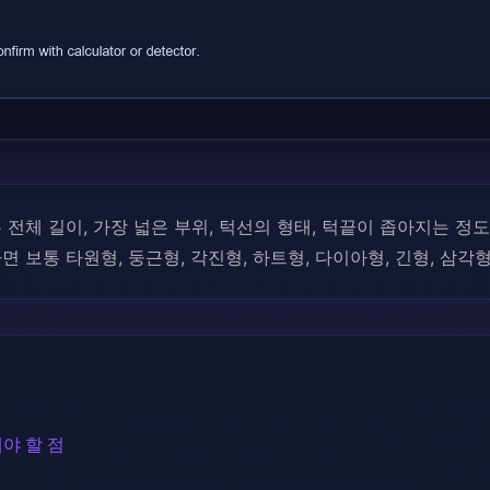
전체 길이, 가장 넓은 부위, 턱선의 형태, 턱끝이 좁아지는 정
면 보통 타원형, 둥근형, 각진형, 하트형, 다이아형, 긴형, 삼
야 할 점