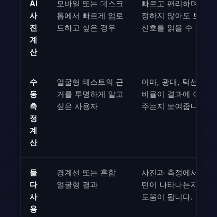
AI
모바일 또는 데스크
빠르고 편리하며, 손
사
톱에서 빠르게 업로
정하지 않아도 보이는
진
드하고 싶은 경우
신호를 읽을 수 있습니
계
산
수
얼굴형 테스트의 근
이마, 광대, 턱선, 얼
동
거를 투명하게 알고
비율이 결과에 어떻게
측
싶은 사용자
주는지 보여줍니다.
정
계
산
둘
경계선 또는 혼합
사진과 측정에서 같은
다
얼굴형 결과
턴이 나타나는지 확인
사
도움이 됩니다.
용